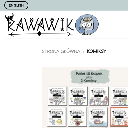
Przewiń
ENGLISH
do
zawartości
STRONA GŁÓWNA
/
KOMIKSY