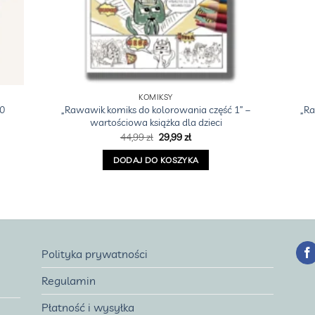
KOMIKSY
0
„Rawawik komiks do kolorowania część 1” –
„Ra
wartościowa książka dla dzieci
Pierwotna
Aktualna
44,99
zł
29,99
zł
cena
cena
wynosiła:
wynosi:
DODAJ DO KOSZYKA
44,99 zł.
29,99 zł.
Polityka prywatności
Regulamin
Płatność i wysyłka