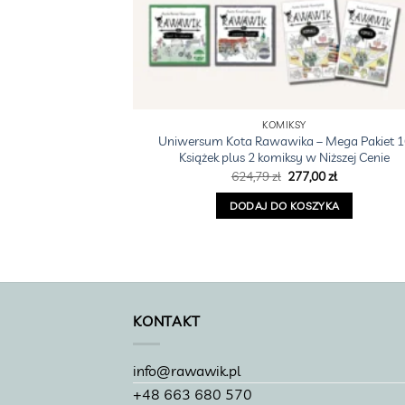
KOMIKSY
Uniwersum Kota Rawawika – Mega Pakiet 1
Książek plus 2 komiksy w Niższej Cenie
Pierwotna
Aktualna
624,79
zł
277,00
zł
cena
cena
wynosiła:
wynosi:
DODAJ DO KOSZYKA
624,79 zł.
277,00 zł.
KONTAKT
info@rawawik.pl
+48 663 680 570