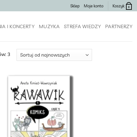
Sklep
Moje konto
Koszyk
0
IA I KONCERTY
MUZYKA
STREFA WIEDZY
PARTNERZY
Posortowane
ów: 3
według
najnowszych