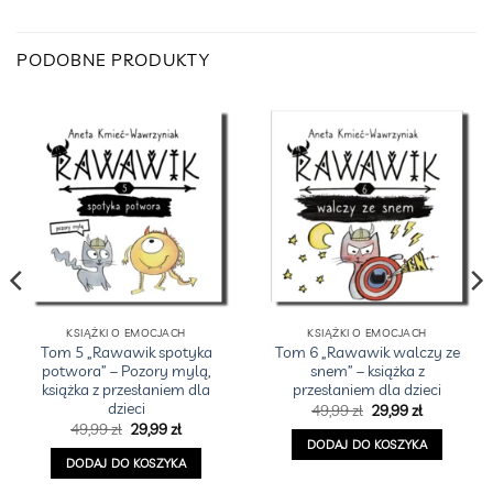
PODOBNE PRODUKTY
KSIĄŻKI O EMOCJACH
KSIĄŻKI O EMOCJACH
Tom 5 „Rawawik spotyka
Tom 6 „Rawawik walczy ze
potwora” – Pozory mylą,
snem” – książka z
książka z przesłaniem dla
przesłaniem dla dzieci
dzieci
Pierwotna
Aktualna
49,99
zł
29,99
zł
cena
cena
Pierwotna
Aktualna
49,99
zł
29,99
zł
wynosiła:
wynosi:
cena
cena
DODAJ DO KOSZYKA
a
49,99 zł.
29,99 zł.
wynosiła:
wynosi:
DODAJ DO KOSZYKA
49,99 zł.
29,99 zł.