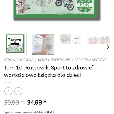
STRONA GŁÓWNA
/
KSIĄŻKI PAPIEROWE
/
SERIE TEMATYCZNE
Tom 10 „Rawawik. Sport to zdrowie” –
wartościowa książka dla dzieci
Pierwotna
Aktualna
59,99
zł
34,99
zł
cena
cena
Najniższa cena w ciągu ostatnich 30 dni to 34,99 zł