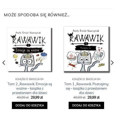
MOŻE SPODOBA SIĘ RÓWNIEŻ…
KSIĄŻKI O EMOCJACH
KSIĄŻKI O EMOCJACH
Tom 2 „Rawawik. Emocje są
Tom 1 „Rawawik. Poznajmy
ważne – książka z
się – książka z przesłaniem
przesłaniem dla dzieci
dla dzieci
Pierwotna
Aktualna
Pierwotna
Aktualna
49,99
zł
29,99
zł
49,99
zł
29,99
zł
cena
cena
cena
cena
a
wynosiła:
wynosi:
wynosiła:
wynosi:
DODAJ DO KOSZYKA
DODAJ DO KOSZYKA
49,99 zł.
29,99 zł.
49,99 zł.
29,99 zł.