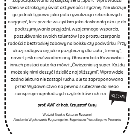
Zapoczątkowana tą książką seria „Sport” wprowadza
dzieci w atrakcyjny świat aktywności fizycznej. Nie ukazuje
go jednak typowo jako pola rywalizacji i rekordowych
osiągnięć, lecz przede wszystkim jako doskonałą okazję do
podtrzymywania przyjaźni, wzajemnego wsparcia,
poszukiwania swoich talentów i po prostu czerpania
radości z beztroskiej zabawy na boisku czy podwórku. Przy
okazji odbywa się jakże pożyteczny dla ciała „trening”,
nawet jeśli nieuświadomiony. Głosami kota Rawawika i
innych postaci autorka mówi: „Ćwiczenia są super. Każdy
może się nimi cieszyć i dzielić z najbliższymi”. Wprawdzie
żadna lektura nie zastąpi ruchu, ale ta zaproponowana
przez Wydawnictwo na pewno skutecznie do niego
zainspiruje najmłodszych czytelników i ich rodziców.
prof. AWF dr hab. Krzysztof Kusy
Wydział Nauk o Kulturze Fizycznej
Akademia Wychowania Fizycznego im. Eugeniusza Piaseckiego w Poznaniu