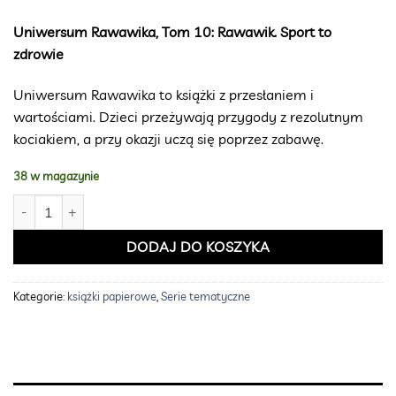
wynosiła:
wynosi:
59,99 zł.
34,99 zł.
Uniwersum Rawawika, Tom 10: Rawawik. Sport to
zdrowie
Uniwersum Rawawika to książki z przesłaniem i
wartościami. Dzieci przeżywają przygody z rezolutnym
kociakiem, a przy okazji uczą się poprzez zabawę.
38 w magazynie
ilość Tom 10 "Rawawik. Sport to zdrowie" - wartościowa książka dla dz
DODAJ DO KOSZYKA
Kategorie:
książki papierowe
,
Serie tematyczne