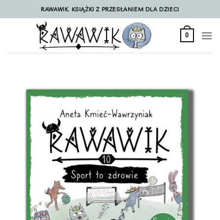
Przewiń
RAWAWIK. KSIĄŻKI Z PRZESŁANIEM DLA DZIECI
do
zawartości
0