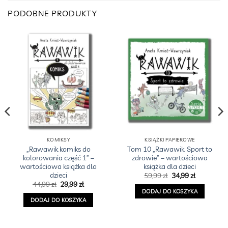
PODOBNE PRODUKTY
KOMIKSY
KSIĄŻKI PAPIEROWE
„Rawawik komiks do
Tom 10 „Rawawik. Sport to
kolorowania część 1” –
zdrowie” – wartościowa
wartościowa książka dla
książka dla dzieci
dzieci
Pierwotna
Aktualna
59,99
zł
34,99
zł
cena
cena
a
Pierwotna
Aktualna
44,99
zł
29,99
zł
wynosiła:
wynosi:
cena
cena
DODAJ DO KOSZYKA
59,99 zł.
34,99 zł.
wynosiła:
wynosi:
DODAJ DO KOSZYKA
44,99 zł.
29,99 zł.