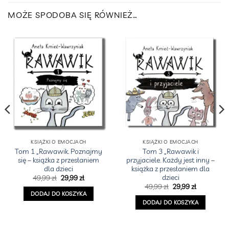
MOŻE SPODOBA SIĘ RÓWNIEŻ…
KSIĄŻKI O EMOCJACH
KSIĄŻKI O EMOCJACH
Tom 1 „Rawawik. Poznajmy
Tom 3 „Rawawik i
się – książka z przesłaniem
przyjaciele. Każdy jest inny –
dla dzieci
książka z przesłaniem dla
dzieci
a
Pierwotna
Aktualna
49,99
zł
29,99
zł
cena
cena
Pierwotna
Aktualna
49,99
zł
29,99
zł
wynosiła:
wynosi:
cena
cena
DODAJ DO KOSZYKA
49,99 zł.
29,99 zł.
wynosiła:
wynosi:
DODAJ DO KOSZYKA
49,99 zł.
29,99 zł.