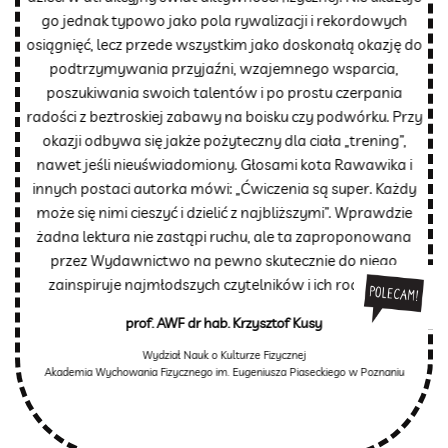
go jednak typowo jako pola rywalizacji i rekordowych
osiągnięć, lecz przede wszystkim jako doskonałą okazję do
podtrzymywania przyjaźni, wzajemnego wsparcia,
poszukiwania swoich talentów i po prostu czerpania
radości z beztroskiej zabawy na boisku czy podwórku. Przy
okazji odbywa się jakże pożyteczny dla ciała „trening”,
nawet jeśli nieuświadomiony. Głosami kota Rawawika i
innych postaci autorka mówi: „Ćwiczenia są super. Każdy
może się nimi cieszyć i dzielić z najbliższymi”. Wprawdzie
żadna lektura nie zastąpi ruchu, ale ta zaproponowana
przez Wydawnictwo na pewno skutecznie do niego
zainspiruje najmłodszych czytelników i ich rodziców.
prof. AWF dr hab. Krzysztof Kusy
Wydział Nauk o Kulturze Fizycznej
Akademia Wychowania Fizycznego im. Eugeniusza Piaseckiego w Poznaniu