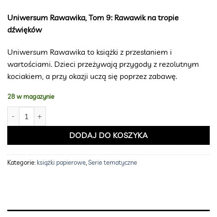
wynosiła:
wynosi:
59,99 zł.
34,99 zł.
Uniwersum Rawawika, Tom 9: Rawawik na tropie
dźwięków
Uniwersum Rawawika to książki z przesłaniem i
wartościami. Dzieci przeżywają przygody z rezolutnym
kociakiem, a przy okazji uczą się poprzez zabawę.
28 w magazynie
ilość Tom 9 "Rawawik na tropie dźwięków" - wartościowa książka dla d
DODAJ DO KOSZYKA
Kategorie:
książki papierowe
,
Serie tematyczne