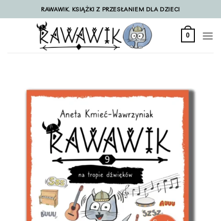
Przewiń
RAWAWIK. KSIĄŻKI Z PRZESŁANIEM DLA DZIECI
do
zawartości
0