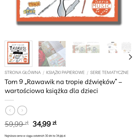
STRONA GŁÓWNA
/
KSIĄŻKI PAPIEROWE
/
SERIE TEMATYCZNE
Tom 9 „Rawawik na tropie dźwięków” –
wartościowa książka dla dzieci
Pierwotna
Aktualna
59,99
zł
34,99
zł
cena
cena
Najniższa cena w ciągu ostatnich 30 dni to 34,99 zł