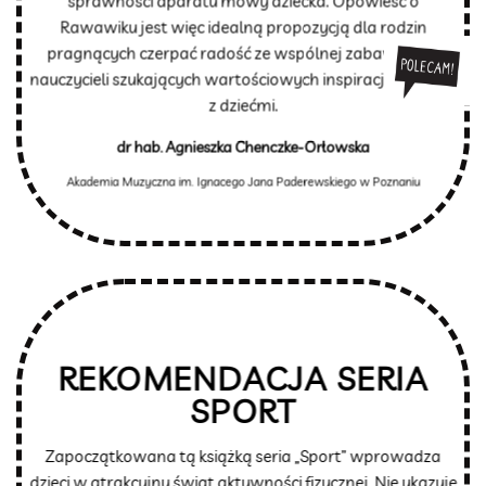
sprawności aparatu mowy dziecka. Opowieść o
Rawawiku jest więc idealną propozycją dla rodzin
pragnących czerpać radość ze wspólnej zabawy i dla
nauczycieli szukających wartościowych inspiracji do pracy
z dziećmi.
dr hab. Agnieszka Chenczke-Orłowska
Akademia Muzyczna im. Ignacego Jana Paderewskiego w Poznaniu
REKOMENDACJA SERIA
SPORT
Zapoczątkowana tą książką seria „Sport” wprowadza
dzieci w atrakcyjny świat aktywności fizycznej. Nie ukazuje