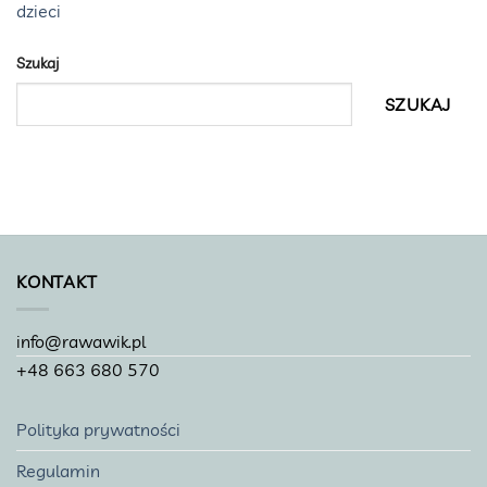
dzieci
Szukaj
SZUKAJ
KONTAKT
info@rawawik.pl
+48 663 680 570
Polityka prywatności
Regulamin