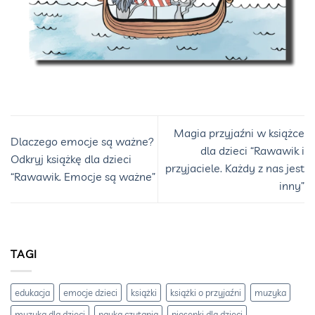
Magia przyjaźni w książce
Dlaczego emocje są ważne?
dla dzieci “Rawawik i
Odkryj książkę dla dzieci
przyjaciele. Każdy z nas jest
“Rawawik. Emocje są ważne”
inny”
TAGI
edukacja
emocje dzieci
książki
książki o przyjaźni
muzyka
muzyka dla dzieci
nauka czytania
piosenki dla dzieci