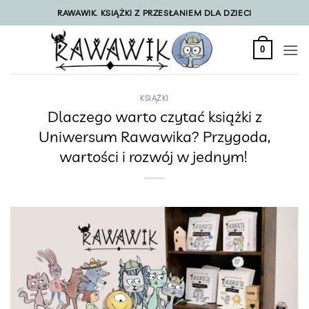
Przewiń
RAWAWIK. KSIĄŻKI Z PRZESŁANIEM DLA DZIECI
do
zawartości
0
KSIĄŻKI
Dlaczego warto czytać książki z
Uniwersum Rawawika? Przygoda,
wartości i rozwój w jednym!