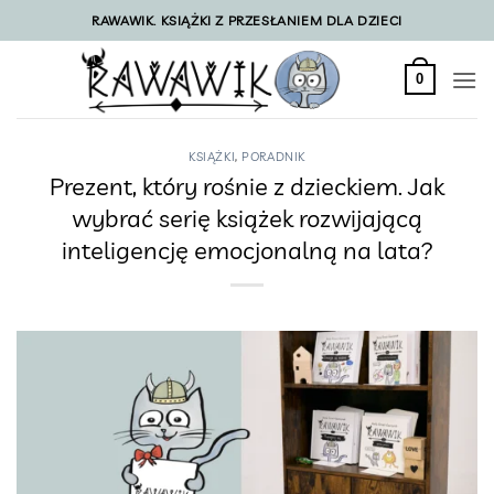
Przewiń
RAWAWIK. KSIĄŻKI Z PRZESŁANIEM DLA DZIECI
do
zawartości
0
KSIĄŻKI
,
PORADNIK
Prezent, który rośnie z dzieckiem. Jak
wybrać serię książek rozwijającą
inteligencję emocjonalną na lata?