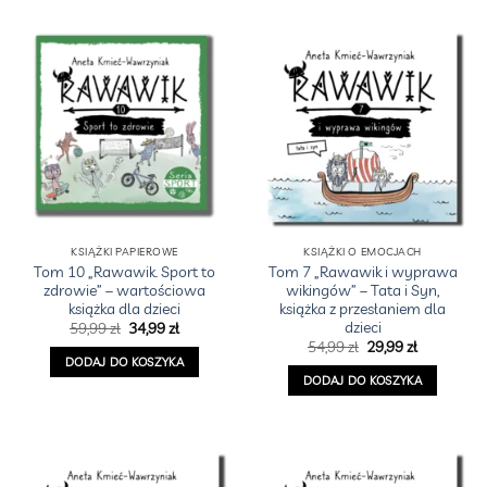
KSIĄŻKI PAPIEROWE
KSIĄŻKI O EMOCJACH
Tom 10 „Rawawik. Sport to
Tom 7 „Rawawik i wyprawa
zdrowie” – wartościowa
wikingów” – Tata i Syn,
książka dla dzieci
książka z przesłaniem dla
dzieci
Pierwotna
Aktualna
59,99
zł
34,99
zł
cena
cena
Pierwotna
Aktualna
54,99
zł
29,99
zł
wynosiła:
wynosi:
cena
cena
DODAJ DO KOSZYKA
59,99 zł.
34,99 zł.
wynosiła:
wynosi:
DODAJ DO KOSZYKA
54,99 zł.
29,99 zł.