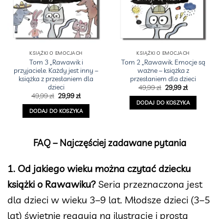
KSIĄŻKI O EMOCJACH
KSIĄŻKI O EMOCJACH
Tom 3 „Rawawik i
Tom 2 „Rawawik. Emocje są
przyjaciele. Każdy jest inny –
ważne – książka z
książka z przesłaniem dla
przesłaniem dla dzieci
dzieci
Pierwotna
Aktualna
49,99
zł
29,99
zł
cena
cena
Pierwotna
Aktualna
49,99
zł
29,99
zł
wynosiła:
wynosi:
cena
cena
DODAJ DO KOSZYKA
49,99 zł.
29,99 zł.
wynosiła:
wynosi:
DODAJ DO KOSZYKA
49,99 zł.
29,99 zł.
FAQ – Najczęściej zadawane pytania
1. Od jakiego wieku można czytać dziecku
książki o Rawawiku?
Seria przeznaczona jest
dla dzieci w wieku 3–9 lat. Młodsze dzieci (3–5
lat) świetnie reagują na ilustracje i prostą