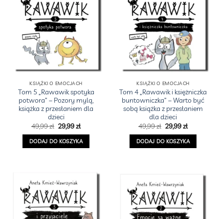
KSIĄŻKI O EMOCJACH
KSIĄŻKI O EMOCJACH
Tom 5 „Rawawik spotyka
Tom 4 „Rawawik i księżniczka
potwora” – Pozory mylą,
buntowniczka” – Warto być
książka z przesłaniem dla
sobą książka z przesłaniem
dzieci
dla dzieci
Pierwotna
Aktualna
Pierwotna
Aktualna
49,99
zł
29,99
zł
49,99
zł
29,99
zł
cena
cena
cena
cena
wynosiła:
wynosi:
wynosiła:
wynosi:
DODAJ DO KOSZYKA
DODAJ DO KOSZYKA
49,99 zł.
29,99 zł.
49,99 zł.
29,99 zł.