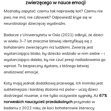
zwierzęcego w nauce emocji
Możnaby zapytać: czemu tak naprawdę kot? Czemu nie
pies, nie miś, nie człowiek? Odpowiedź kryje się w
neurobiologii dziecięcej wyobraźni.
Badacze z Uniwersytetu w Oslo (2021) odkryli, że dzieci
w wieku 3–7 lat znacznie łatwiej identyfikują się z
bohaterami zwierzęcymi niż ludzkimi. Zwierzę jest
wystarczająco blisko, by dziecko widziało w nim siebie – i
wystarczająco daleko, by nie czuć presji naśladowania go
wprost. To bezpieczny dystans, z którego łatwiej
analizować emocje.
Koty mają jednak dodatkową przewagę. Ich mimika jest
subtelniejsza i bardziej złożona niż psów – uczą dzieci
dostrzegać niuanse, a nie tylko oczywiste sygnały. Aż
67%
norweskich nauczycieli przedszkolnych
przyznało w
badaniu z 2022 roku, że koci bohaterowie literaccy