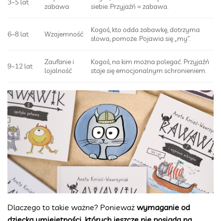
3–5 lat
zabawa
siebie. Przyjaźń = zabawa.
Kogoś, kto odda zabawkę, dotrzyma
6–8 lat
Wzajemność
słowa, pomoże. Pojawia się „my”.
Zaufanie i
Kogoś, na kim można polegać. Przyjaźń
9–12 lat
lojalność
staje się emocjonalnym schronieniem.
Dlaczego to takie ważne? Ponieważ
wymaganie od
dziecka umiejętności, których jeszcze nie posiada na