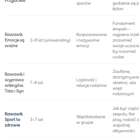
Przyjaciele
sporów
godzenie się 
kłótni
Fundament
empatii –
Rawawik.
Rozpoznawanie
najpierw trze
Emocje są
2–9 lat (uniwersalny)
i nazywanie
zrozumieć
ważne
emocji
swoje uczucia
by rozumieć
cudze
Zaufanie,
Rawawik i
dotrzymywan
wyprawa
Lojalność i
7–9 lat
obietnic, siła
wikingów.
relacje rodzinne
więzi
Tata i Syn
rodzinnych
Jak być częśc
Rawawik.
zespołu, fair
Współdziałanie
Sport to
3–7 lat
play, radość 
w grupie
zdrowie
wspólnej
aktywności