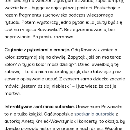
ton idealny na wieczór. Zgaś górne światło, zapal lampkę,
weźcie koc – hygge w najczystszej postaci. Posłuchajcie
razem fragmentu słuchowiska podczas wieczornego
rytuału. Potem wystarczy jedno pytanie: „a jak ty byś się
czuł na miejscu Rawawika?”. Bez egzaminowania, bez
poprawiania. Po prostu rozmowa.
Czytanie z pytaniami o emocje.
Gdy Rawawik zmienia
kolor, zatrzymaj się na chwilę. Zapytaj: „jaki on ma teraz
kolor? A ty jaki kolor masz dzisiaj?”. Dzieci uwielbiają tę
zabawę – to dla nich naturalny język, dużo łatwiejszy niż
słowne opisywanie uczuć. Z czasem samo dziecko zacznie
mówić: „jestem dzisiaj niebieski” – i już wiesz, że coś je
martwi.
Interaktywne spotkania autorskie.
Uniwersum Rawawika
to nie tylko książki. Ogólnopolskie
spotkania autorskie
z
autorką Anetą Kmieć-Wawrzyniak i koncerty to okazja, by
dziecko przeżyło historię w grupie innych dzieci. Wspólne