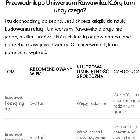
Przewodnik po Uniwersum Rawawika: Który tom
uczy czego?
I tu dochodzimy do sedna. Jeśli chcesz
książki do nauki
budowania relacji
, Uniwersum Rawawika oferuje nie
jeden, a kilka tomów, z których każdy odpowiada na inne
potrzeby rozwojowe dziecka. Oto przewodnik, który
pomoże ci wybrać.
KLUCZOWA
REKOMENDOWANY
TOM
UMIEJĘTNOŚĆ
CZEGO UCZ
WIEK
SPOŁECZNA
Wartość czas
Rawawik.
spędzanego 
Poznajmy
3–7 lat
Więzy rodzinne
rodzinnym
się
gronie
Dzielenie się,
Współpraca i
czekanie na
Rawawik i
5–7 lat
rozwiązywanie
swoją kolej,