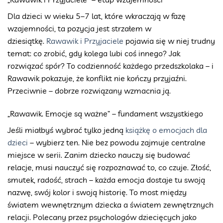
Dla dzieci w wieku 5–7 lat, które wkraczają w fazę
wzajemności, ta pozycja jest strzałem w
dziesiątkę.
Rawawik i Przyjaciele
pojawia się w niej trudny
temat: co zrobić, gdy kolega lubi coś innego? Jak
rozwiązać spór? To codzienność każdego przedszkolaka – i
Rawawik pokazuje, że konflikt nie kończy przyjaźni.
Przeciwnie – dobrze rozwiązany wzmacnia ją.
„Rawawik. Emocje są ważne” – fundament wszystkiego
Jeśli miałbyś wybrać tylko jedną
książkę o emocjach dla
dzieci
– wybierz ten. Nie bez powodu zajmuje centralne
miejsce w serii. Zanim dziecko nauczy się budować
relacje, musi nauczyć się rozpoznawać to, co czuje. Złość,
smutek, radość, strach – każda emocja dostaje tu swoją
nazwę, swój kolor i swoją historię. To most między
światem wewnętrznym dziecka a światem zewnętrznych
relacji. Polecany przez psychologów dziecięcych jako