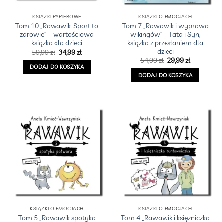
KSIĄŻKI PAPIEROWE
KSIĄŻKI O EMOCJACH
Tom 10 „Rawawik. Sport to
Tom 7 „Rawawik i wyprawa
zdrowie” – wartościowa
wikingów” – Tata i Syn,
książka dla dzieci
książka z przesłaniem dla
dzieci
Pierwotna
Aktualna
59,99
zł
34,99
zł
cena
cena
Pierwotna
Aktualna
54,99
zł
29,99
zł
wynosiła:
wynosi:
cena
cena
DODAJ DO KOSZYKA
59,99 zł.
34,99 zł.
wynosiła:
wynosi:
DODAJ DO KOSZYKA
54,99 zł.
29,99 zł.
KSIĄŻKI O EMOCJACH
KSIĄŻKI O EMOCJACH
Tom 5 „Rawawik spotyka
Tom 4 „Rawawik i księżniczka