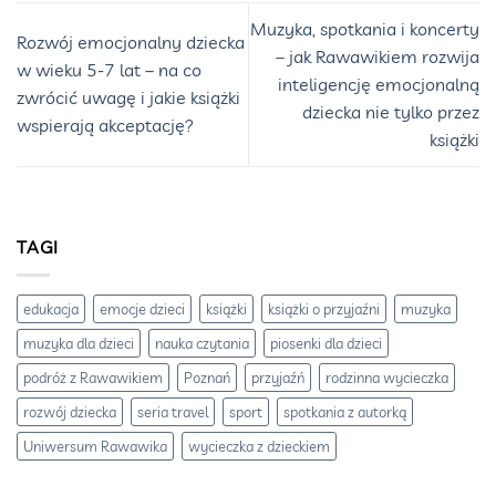
Muzyka, spotkania i koncerty
Rozwój emocjonalny dziecka
– jak Rawawikiem rozwija
w wieku 5-7 lat – na co
inteligencję emocjonalną
zwrócić uwagę i jakie książki
dziecka nie tylko przez
wspierają akceptację?
książki
TAGI
edukacja
emocje dzieci
książki
książki o przyjaźni
muzyka
muzyka dla dzieci
nauka czytania
piosenki dla dzieci
podróż z Rawawikiem
Poznań
przyjaźń
rodzinna wycieczka
rozwój dziecka
seria travel
sport
spotkania z autorką
Uniwersum Rawawika
wycieczka z dzieckiem