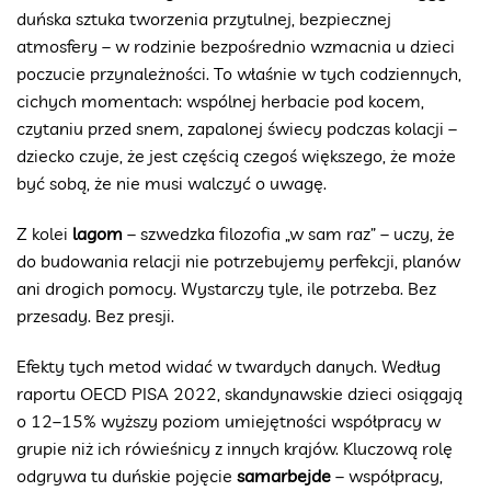
duńska sztuka tworzenia przytulnej, bezpiecznej
atmosfery – w rodzinie bezpośrednio wzmacnia u dzieci
poczucie przynależności. To właśnie w tych codziennych,
cichych momentach: wspólnej herbacie pod kocem,
czytaniu przed snem, zapalonej świecy podczas kolacji –
dziecko czuje, że jest częścią czegoś większego, że może
być sobą, że nie musi walczyć o uwagę.
Z kolei
lagom
– szwedzka filozofia „w sam raz” – uczy, że
do budowania relacji nie potrzebujemy perfekcji, planów
ani drogich pomocy. Wystarczy tyle, ile potrzeba. Bez
przesady. Bez presji.
Efekty tych metod widać w twardych danych. Według
raportu OECD PISA 2022, skandynawskie dzieci osiągają
o 12–15% wyższy poziom umiejętności współpracy w
grupie niż ich rówieśnicy z innych krajów. Kluczową rolę
odgrywa tu duńskie pojęcie
samarbejde
– współpracy,