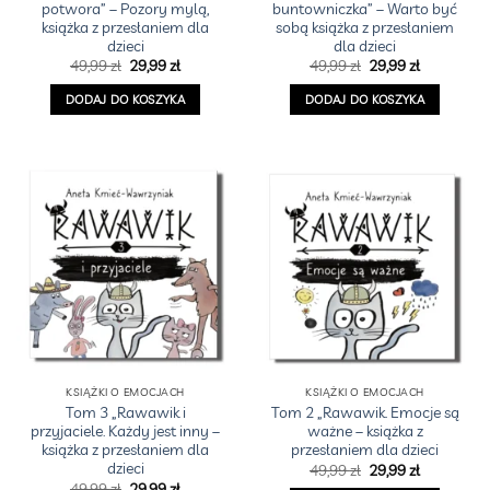
potwora” – Pozory mylą,
buntowniczka” – Warto być
książka z przesłaniem dla
sobą książka z przesłaniem
dzieci
dla dzieci
Pierwotna
Aktualna
Pierwotna
Aktualna
49,99
zł
29,99
zł
49,99
zł
29,99
zł
cena
cena
cena
cena
wynosiła:
wynosi:
wynosiła:
wynosi:
DODAJ DO KOSZYKA
DODAJ DO KOSZYKA
49,99 zł.
29,99 zł.
49,99 zł.
29,99 zł.
KSIĄŻKI O EMOCJACH
KSIĄŻKI O EMOCJACH
Tom 3 „Rawawik i
Tom 2 „Rawawik. Emocje są
przyjaciele. Każdy jest inny –
ważne – książka z
książka z przesłaniem dla
przesłaniem dla dzieci
dzieci
Pierwotna
Aktualna
49,99
zł
29,99
zł
cena
cena
Pierwotna
Aktualna
49,99
zł
29,99
zł