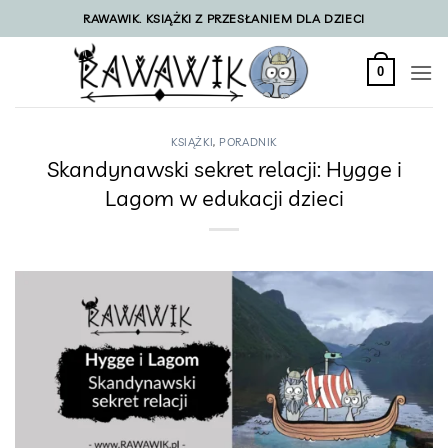
Przewiń
RAWAWIK. KSIĄŻKI Z PRZESŁANIEM DLA DZIECI
do
zawartości
0
KSIĄŻKI
,
PORADNIK
Skandynawski sekret relacji: Hygge i
Lagom w edukacji dzieci